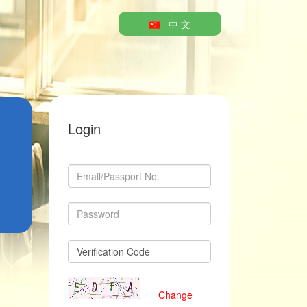
中 文
Login
Change